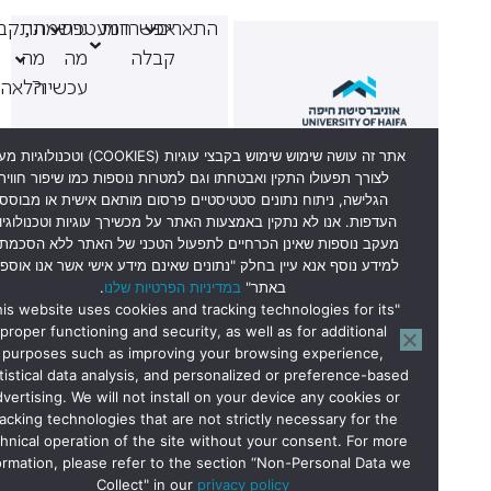
התארים
אפשרויות
המעטפת
נרשמתי,
התקבלתי,
קבלה
מה
מה
עכשיו?
הלאה?
אתר זה עושה שימוש שימוש בקבצי עוגיות (COOKIES) וטכנולוגיות מעקב
לצורך תפעולו התקין ואבטחתו וגם למטרות נוספות כמו שיפור חווית
הגלישה, ניתוח נתונים סטטיסטיים פרסום מותאם אישית או מבוסס
העדפות. אנו לא נתקין באמצעות האתר על מכשירך עוגיות וטכנולוגיות
מעקב נוספות שאינן הכרחיים לתפעול הטכני של האתר ללא הסכמתך.
וקד מתעניינים 6569*
למידע נוסף אנא עיין בחלק "נתונים שאינם מידע אישי אשר אנו אוספים
באתר"
במדיניות הפרטיות שלנו
.
"This website uses cookies and tracking technologies for its
יתן להגיע לשיחת ייעוץ
proper functioning and security, as well as for additional
בבית הסטודנט קומה 0,
purposes such as improving your browsing experience,
חדר 027
statistical data analysis, and personalized or preference-based
advertising. We will not install on your device any cookies or
בימים א’-ה’ בשעות
tracking technologies that are not strictly necessary for the
הקבלה:
technical operation of the site without your consent. For more
14:30-9:30.
information, please refer to the section “Non-Personal Data we
Collect" in our
privacy policy