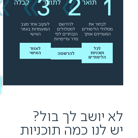
»
»
»
תואר
לתואר
קבלה
לבחור את
להירשם
לעקוב אחר מצב
מסלולי הלימודים
למסלולים
המועמדות באזור
המעניינים אותך
הנבחרים לפי
האישי
סדר עדיפויות
לכל
לאזור
תוכניות
האישי
להרשמה
הלימודים
לא יושב לך בול?
יש לנו כמה תוכניות