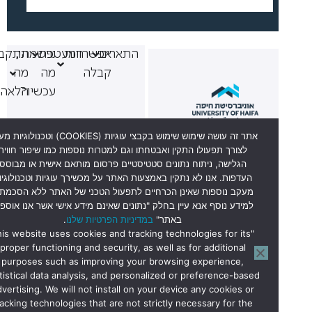
התארים
אפשרויות
המעטפת
נרשמתי,
התקבלתי,
קבלה
מה
מה
עכשיו?
הלאה?
אתר זה עושה שימוש שימוש בקבצי עוגיות (COOKIES) וטכנולוגיות מעקב
לצורך תפעולו התקין ואבטחתו וגם למטרות נוספות כמו שיפור חווית
הגלישה, ניתוח נתונים סטטיסטיים פרסום מותאם אישית או מבוסס
העדפות. אנו לא נתקין באמצעות האתר על מכשירך עוגיות וטכנולוגיות
מעקב נוספות שאינן הכרחיים לתפעול הטכני של האתר ללא הסכמתך.
וקד מתעניינים 6569*
למידע נוסף אנא עיין בחלק "נתונים שאינם מידע אישי אשר אנו אוספים
באתר"
במדיניות הפרטיות שלנו
.
יתן להגיע לשיחת ייעוץ
"This website uses cookies and tracking technologies for its
proper functioning and security, as well as for additional
בבית הסטודנט קומה 0,
purposes such as improving your browsing experience,
חדר 027
statistical data analysis, and personalized or preference-based
בימים א’-ה’ בשעות
advertising. We will not install on your device any cookies or
tracking technologies that are not strictly necessary for the
הקבלה: