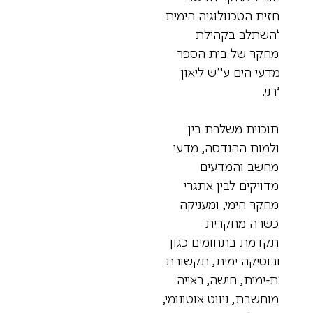
זית הטכנולוגיה הימית
השתלב בקהילת
חקר של בית הספר
דעי הים ע”ש ליאון
רני.
וכנית משלבת בין
למות ההנדסה, מדעי
חשב והמדעים
דויקים לבין אתגרי
חקר הימי, ומעניקה
שרה מחקרית
קדמת בתחומים כגון
בוטיקה ימית, תקשורת
-ימית, חישה, ראייה
וחשבת, ניווט אוטונומי,