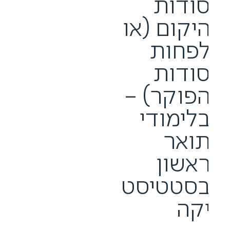
ודות
יקום (או
פחות
ודות
פוקר) –
לימודי
ואר
אשון
סטטיסט
קה