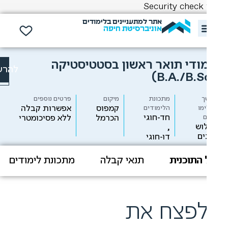
Security check 
אתר למתעניינים בלימודים
אוניברסיטת חיפה
ודי תואר ראשון בסטטיסטיקה
להרשמה
(B.A./B.S
ך
מתכונת
מיקום
פרטים נוספים
קמפוס
אפשרות קבלה
מו
הלימודים
חד-חוגי
ם
הכרמל
ללא
פסיכומטרי
וש
,
ים
דו-חוגי
 התוכנית
תנאי קבלה
מתכונת לימודים
מס
פצח את