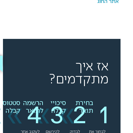
אתר החוג
אז איך
מתקדמים?
»
»
»
»
בחירת
סיכויי
הרשמה
סטטוס
תואר
קבלה
לתואר
קבלה
לבחור את
לבדוק
להירשם
לעקוב אחר