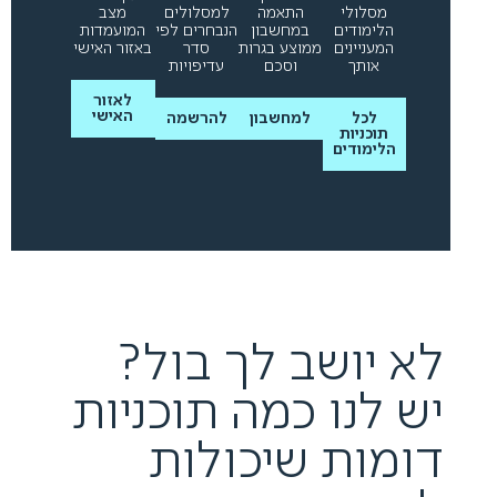
מסלולי
התאמה
למסלולים
מצב
הלימודים
במחשבון
הנבחרים לפי
המועמדות
המעניינים
ממוצע בגרות
סדר
באזור האישי
אותך
וסכם
עדיפויות
לאזור
האישי
לכל
למחשבון
להרשמה
תוכניות
הלימודים
לא יושב לך בול?
יש לנו כמה תוכניות
דומות שיכולות