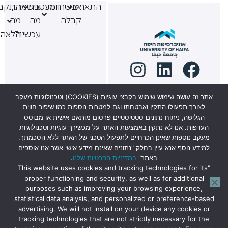
התארים
אפשרויות
המעטפת
נרשמתי,
התקבל
קבלה
מה
מה
עכשיו?
הלאה
אתר זה עושה שימוש שימוש בקבצי עוגיות (COOKIES) וטכנולוגיות מעקב
לצורך תפעולו התקין ואבטחתו וגם למטרות נוספות כמו שיפור חווית
למוקד מתעניינים 6569*
הגלישה, ניתוח נתונים סטטיסטיים פרסום מותאם אישית או מבוסס
העדפות. אנו לא נתקין באמצעות האתר על מכשירך עוגיות וטכנולוגיות
ניתן להגיע לשיחת ייעוץ
מעקב נוספות שאינן הכרחיים לתפעול הטכני של האתר ללא הסכמתך.
למידע נוסף אנא עיין בחלק "נתונים שאינם מידע אישי אשר אנו אוספים
בבית הסטודנט קומה 0,
באתר"
במדיניות הפרטיות שלנו
.
חדר 027
"This website uses cookies and tracking technologies for its
proper functioning and security, as well as for additional
בימים א’-ה’ בשעות
purposes such as improving your browsing experience,
הקבלה:
statistical data analysis, and personalized or preference-based
14:30-9:30.
advertising. We will not install on your device any cookies or
tracking technologies that are not strictly necessary for the