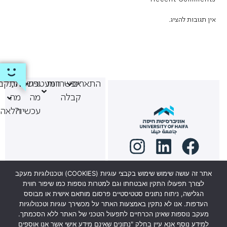
אין תגובות להציג.
התארים
אפשרויות
המעטפת
נרשמתי,
התקבל
קבלה
מה
מה
עכשיו?
הלאה
אתר זה עושה שימוש שימוש בקבצי עוגיות (COOKIES) וטכנולוגיות מעקב
לצורך תפעולו התקין ואבטחתו וגם למטרות נוספות כמו שיפור חווית
למוקד מתעניינים 6569*
הגלישה, ניתוח נתונים סטטיסטיים פרסום מותאם אישית או מבוסס
העדפות. אנו לא נתקין באמצעות האתר על מכשירך עוגיות וטכנולוגיות
ניתן להגיע לשיחת ייעוץ
מעקב נוספות שאינן הכרחיים לתפעול הטכני של האתר ללא הסכמתך.
למידע נוסף אנא עיין בחלק "נתונים שאינם מידע אישי אשר אנו אוספים