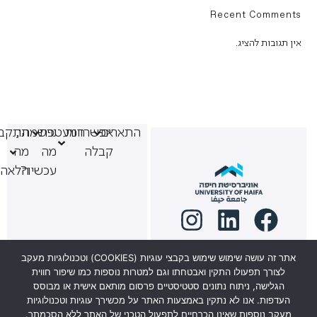
Recent Comments
אין תגובות להציג.
התארים
אפשרויות
המעטפת
נרשמתי,
התקבל
קבלה
מה
מה
עכשיו?
הלאה
אתר זה עושה שימוש שימוש בקבצי עוגיות (COOKIES) וטכנולוגיות מעקב
לצורך תפעולו התקין ואבטחתו וגם למטרות נוספות כמו שיפור חווית
למוקד מתעניינים 6569*
הגלישה, ניתוח נתונים סטטיסטיים פרסום מותאם אישית או מבוסס
העדפות. אנו לא נתקין באמצעות האתר על מכשירך עוגיות וטכנולוגיות
ניתן להגיע לשיחת ייעוץ
מעקב נוספות שאינן הכרחיים לתפעול הטכני של האתר ללא הסכמתך.