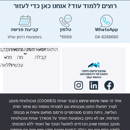
רוצים ללמוד עוד? אנחנו כאן כדי לעזור
WhatsApp
טלפון
קביעת פגישה
04-8288680
6569*
באמצעות היומן שלנו
התארים
אפשרויות
המעטפת
נרשמתי,
התקבל
קבלה
מה
מה
עכשיו?
הלאה
אתר זה עושה שימוש שימוש בקבצי עוגיות (COOKIES) וטכנולוגיות מעקב
לצורך תפעולו התקין ואבטחתו וגם למטרות נוספות כמו שיפור חווית
למוקד מתעניינים 6569*
הגלישה, ניתוח נתונים סטטיסטיים פרסום מותאם אישית או מבוסס
העדפות. אנו לא נתקין באמצעות האתר על מכשירך עוגיות וטכנולוגיות
ניתן להגיע לשיחת ייעוץ
מעקב נוספות שאינן הכרחיים לתפעול הטכני של האתר ללא הסכמתך.
למידע נוסף אנא עיין בחלק "נתונים שאינם מידע אישי אשר אנו אוספים