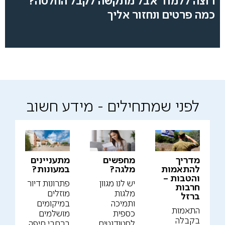
רוצה ללמוד אבל מתקשה לקבל החלטה?
כמה פרטים ונחזור אליך
לפני שמתחילים - מידע חשוב
מדריך
מחפשים
מתעניינים
להתאמות
מלגה?
במעונות?
והטבות –
יש לנו מגוון
פתרונות דיור
חרבות
מלגות
מוזלים
ברזל
ותמיכה
במיקומים
התאמות
כספית
מושלמים
בקבלה
לסטודנטים
ברחבי חיפה.