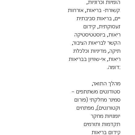
הומיות וכרוניות,
שורת- בריאות, אורחות
ים, בריאות סביבתית
עסוקתית, קידום
יאות, ביוסטטיסטיקה
קשר לבריאות הציבור,
יקה, מדיניות וכלכלת
יאות, אי-שוויון בבריאות
דומה.
הלך התואר,
טודנטים משתתפים –
מינר מחלקתי (פורום
קטורנטים), מפתחים
ומנויות מחקר
קדמות ותורמים
ידום בריאות