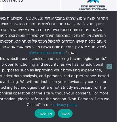
עכשיו?
הלאה?
אתר זה עושה שימוש שימוש בקבצי עוגיות (COOKIES) וטכנולוגיות מעקב
לצורך תפעולו התקין ואבטחתו וגם למטרות נוספות כמו שיפור חווית
הגלישה, ניתוח נתונים סטטיסטיים פרסום מותאם אישית או מבוסס
העדפות. אנו לא נתקין באמצעות האתר על מכשירך עוגיות וטכנולוגיות
מעקב נוספות שאינן הכרחיים לתפעול הטכני של האתר ללא הסכמתך.
מוקד מתעניינים 6569*
למידע נוסף אנא עיין בחלק "נתונים שאינם מידע אישי אשר אנו אוספים
באתר"
במדיניות הפרטיות שלנו
.
"This website uses cookies and tracking technologies for its
ניתן להגיע לשיחת ייעוץ
proper functioning and security, as well as for additional
בבית הסטודנט קומה 0,
purposes such as improving your browsing experience,
חדר 027
statistical data analysis, and personalized or preference-based
advertising. We will not install on your device any cookies or
בימים א’-ה’ בשעות
tracking technologies that are not strictly necessary for the
הקבלה:
technical operation of the site without your consent. For more
14:30-9:30.
information, please refer to the section “Non-Personal Data we
Collect" in our
privacy policy
אישור
אין אישור
צהרת
מדיניות הגנת
© כל הזכויות שמורות