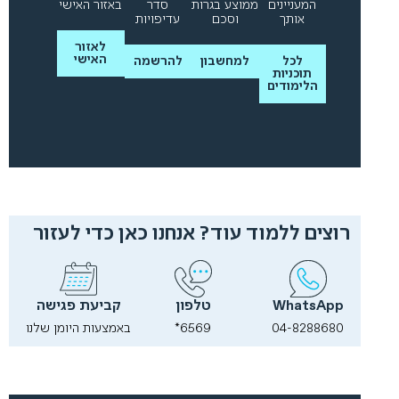
המעניינים
ממוצע בגרות
סדר
באזור האישי
אותך
וסכם
עדיפויות
לאזור
האישי
לכל
למחשבון
להרשמה
תוכניות
הלימודים
רוצים ללמוד עוד? אנחנו כאן כדי לעזור
WhatsApp
טלפון
קביעת פגישה
04-8288680
6569*
באמצעות היומן שלנו