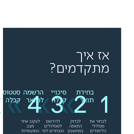
אז איך
מתקדמים?
»
»
»
»
בחירת
סיכויי
הרשמה
סטטוס
תואר
קבלה
לתואר
קבלה
לבחור את
לבדוק
להירשם
לעקוב אחר
מסלולי
התאמה
למסלולים
מצב
הלימודים
במחשבון
הנבחרים לפי
המועמדות