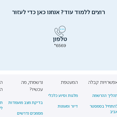
רוצים ללמוד עוד? אנחנו כאן כדי לעזור
טלפון
6569*
פשרויות קבלה
המעטפת
נרשמתי, מה
הת
עכשיו?
ה
הליך ההרשמה
מלגות וסיוע כלכלי
בדיקת מצב מועמדות
תש
התחיל בסמסטר
דיור ומעונות
לי
ביב
מסמכים נדרשים