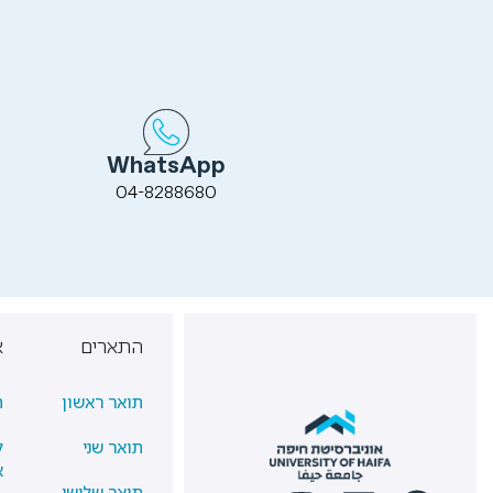
WhatsApp
04-8288680
התארים
א
תואר ראשון
ת
תואר שני
ל
א