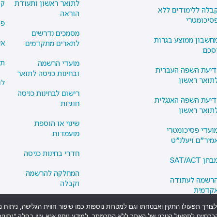
לתואר ראשון ותעודת
קט
בלה ללימודים ללא
הוראה
סיכומטרי
פו
מסמכים נדרשים
חשבון ממוצע בגרות
אי
לתארים מתקדמים
סכם
תק
מועדי הרשמה
דיעת השפה העברית
ובחינות כניסה לתואר
תואר ראשון
לו
רישום לבחינות כניסה
דיעת השפה האנגלית
חוגיות
תואר ראשון
שינוי או הוספת
ועדי
פסיכומטרי
מועמדות
מיר”ם ויעלנ”ט
חדרי בחינות כניסה
בחן SAT/ACT
המחלקה להרשמה
רשמה לעתודה
וקבלה
קדמית
המחלקה לשכר לימוד
 בקבצי עוגיות (COOKIES) וטכנולוגיות מעקב לצורך תפעולו התקין ואבטחתו וגם למטרות נוספות כמו שיפור 
פיק מעבר לתואר
ושירותי תלמיד
הכרחיים לתפעול הטכני של האתר ללא הסכמתך. למידע נוסף אנא עיין בחלק "נתוני