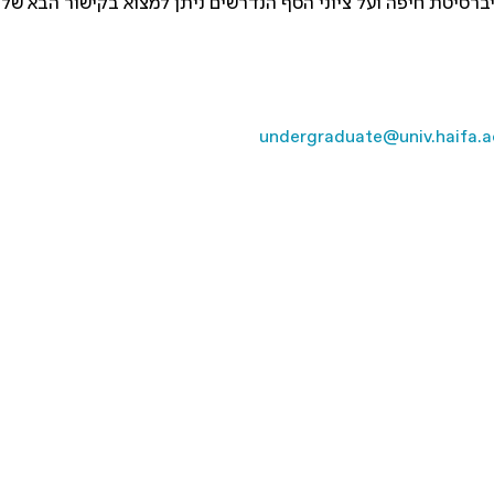
ברסיטת חיפה ועל ציוני הסף הנדרשים ניתן למצוא בקישור הבא של
undergraduate@univ.haifa.ac