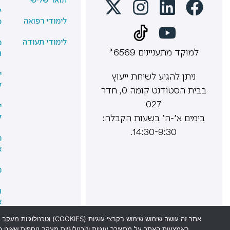
תואר שלישי
ק
לימודי רפואה
פ
לימודי תעודה
מ
למוקד מתעניינים 6569*
ו
י
ניתן להגיע לשיחת ייעוץ
ל
בבית הסטודנט קומה 0, חדר
027
י
בימים א’-ה’ בשעות הקבלה:
ל
14:30-9:30.
מ
א
מ
ה
א
אתר זה עושה שימוש שימוש
א
באמצעות האתר על מכשירך עוגיות וטכנולוגיות מעקב נוספות שאינן 